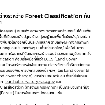
่างระหว่าง Forest Classification กับ
n
คลุมดิน) หมายถึง สภาพทางชีวกายภาพที่สังเกตเห็นได้บนพื้น
ื้นที่เมืองและสิ่งปลูกสร้าง, ทุ่งหญ้าและพื้นที่แห้งแล้ง/ว่างเปล่า
บ่งพื้นผิวโลกออกเป็นประเภทหลักๆ ตามลักษณะทางกายภาพที่
ปกคลุมดินประเภทต่างๆ บนพื้นที่ขนาดใหญ่ เพื่อใช้ในการ
จัดการทรัพยากรที่ดินและการสร้างแบบจำลองสภาพภูมิอากาศ
ซึ่ง
cation คือเครื่องมือที่ชื่อว่า LCCS (Land Cover
กแบบโครงสร้างการจัดจำแนกตาม classifiers ที่อธิบายลักษณะ
นาแน่นของพืช, การปกคลุมของน้ำ ฯลฯ) โดย Land cover ได้
d cover change), การประมาณคาร์บอน พื้นที่สีเขียวและ
าก :
earthobservatory.nasa.gov
และ
Classification (
การจำแนกประเภทป่า
) เป็นกระบวนการที่มุ่ง
ไม้ (Forest) ในการจำแนกสิ่งปกคลุมดิน เช่น