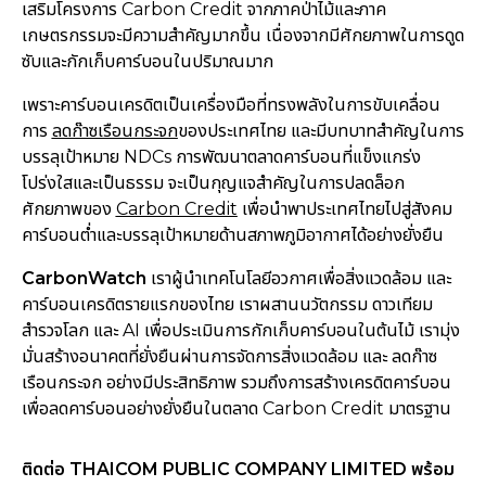
เสริมโครงการ Carbon Credit จากภาคป่าไม้และภาค
เกษตรกรรมจะมีความสำคัญมากขึ้น เนื่องจากมีศักยภาพในการดูด
ซับและกักเก็บคาร์บอนในปริมาณมาก
เพราะคาร์บอนเครดิตเป็นเครื่องมือที่ทรงพลังในการขับเคลื่อน
การ
ลดก๊าซเรือนกระจก
ของประเทศไทย และมีบทบาทสำคัญในการ
บรรลุเป้าหมาย NDCs การพัฒนาตลาดคาร์บอนที่แข็งแกร่ง
โปร่งใสและเป็นธรรม จะเป็นกุญแจสำคัญในการปลดล็อก
ศักยภาพของ
Carbon Credit
เพื่อนำพาประเทศไทยไปสู่สังคม
คาร์บอนต่ำและบรรลุเป้าหมายด้านสภาพภูมิอากาศได้อย่างยั่งยืน
CarbonWatch
เราผู้นำเทคโนโลยีอวกาศเพื่อสิ่งแวดล้อม และ
คาร์บอนเครดิตรายแรกของไทย เราผสานนวัตกรรม ดาวเทียม
สำรวจโลก และ AI เพื่อประเมินการกักเก็บคาร์บอนในต้นไม้ เรามุ่ง
มั่นสร้างอนาคตที่ยั่งยืนผ่านการจัดการสิ่งแวดล้อม และ ลดก๊าซ
เรือนกระจก อย่างมีประสิทธิภาพ รวมถึงการสร้างเครดิตคาร์บอน
เพื่อลดคาร์บอนอย่างยั่งยืนในตลาด Carbon Credit มาตรฐาน
ติดต่อ THAICOM PUBLIC COMPANY LIMITED พร้อม