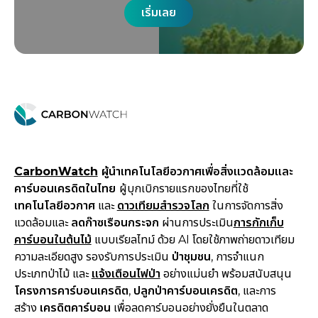
เริ่มเลย
เริ่มเลย
CarbonWatch
ผู้นำเทคโนโลยีอวกาศเพื่อสิ่งแวดล้อมและ
คาร์บอนเครดิตในไทย
ผู้บุกเบิกรายแรกของไทยที่ใช้
เทคโนโลยีอวกาศ
และ
ดาวเทียมสำรวจโลก
ในการจัดการสิ่ง
แวดล้อมและ
ลดก๊าซเรือนกระจก
ผ่านการประเมิน
การกักเก็บ
คาร์บอนในต้นไม้
แบบเรียลไทม์ ด้วย AI โดยใช้ภาพถ่ายดาวเทียม
ความละเอียดสูง รองรับการประเมิน
ป่าชุมชน
, การจำแนก
ประเภทป่าไม้ และ
แจ้งเตือนไฟป่า
อย่างแม่นยำ พร้อมสนับสนุน
โครงการคาร์บอนเครดิต
,
ปลูกป่าคาร์บอนเครดิต
, และการ
สร้าง
เครดิตคาร์บอน
เพื่อลดคาร์บอนอย่างยั่งยืนในตลาด