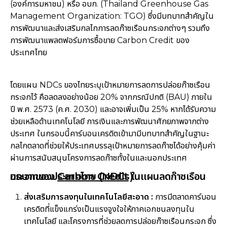
(องค์การมหาชน) หรือ อบก. (Thailand Greenhouse Gas
Management Organization: TGO) ซึ่งมีบทบาทสำคัญใน
การพัฒนาและส่งเสริมกลไกการลดก๊าซเรือนกระจกต่างๆ รวมถึง
การพัฒนาแพลตฟอร์มการซื้อขาย Carbon Credit ของ
ประเทศไทย
โดยแผน NDCs ของไทยระบุเป้าหมายการลดการปล่อยก๊าซเรือน
กระจกไว้ คือลดลงอย่างน้อย 20% จากกรณีปกติ (BAU) ภายใน
ปี พ.ศ. 2573 (ค.ศ. 2030) และอาจเพิ่มเป็น 25% หากได้รับความ
ช่วยเหลือด้านเทคโนโลยี การเงินและการพัฒนาศักยภาพจากต่าง
ประเทศ ในกรอบนี้คาร์บอนเครดิตเข้ามามีบทบาทสำคัญในฐานะ
กลไกตลาดที่ช่วยให้ประเทศบรรลุเป้าหมายการลดก๊าซได้อย่างคุ้มค่า
ผ่านการสนับสนุนโครงการลดก๊าซทั้งในและนอกประเทศ
บทบาทของ
ในแผนลดก๊าซเรือนกระจกของประเทศไทย (NDCs)
Carbon Credit
ส่งเสริมการลงทุนในเทคโนโลยีสะอาด :
การมีตลาดคาร์บอน
เครดิตที่แข็งแกร่งเป็นแรงจูงใจให้ภาคเอกชนลงทุนใน
เทคโนโลยี และโครงการที่ช่วยลดการปล่อยก๊าซเรือนกระจก ซึ่ง